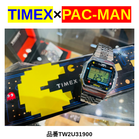
TIMEX
×
PAC-MAN
品番TW2U31900