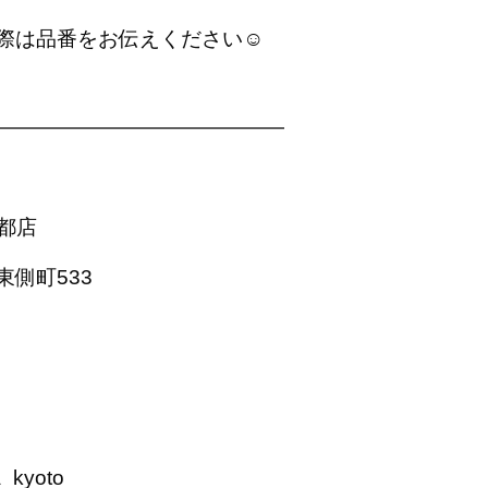
は品番をお伝えください☺︎
——————————————
京都店
側町533
_kyoto