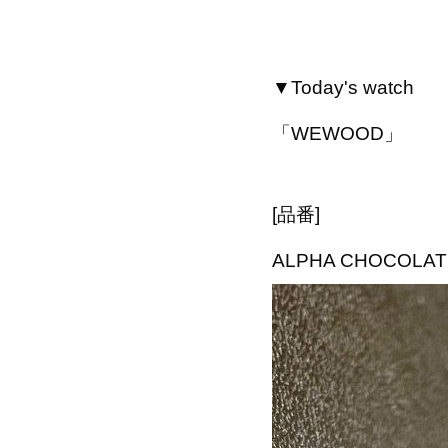
▼Today's watch
「WEWOOD」
[品番]
ALPHA CHOCOLAT