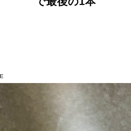
で最後の1本
E