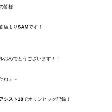
覧の皆様
筋店より
SAM
です！
ル
おめでとうございます！！
たねぇ～
アシスト18
でオリンピック記録！