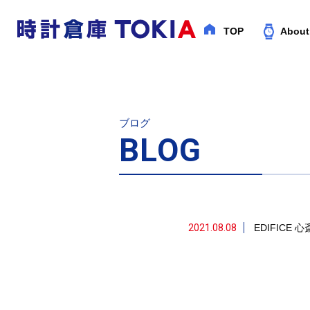
TOP
About
ブログ
BLOG
2021.08.08
EDIFICE
心