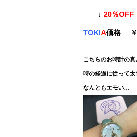
↓
20％OFF
TOKI
A
価格 
こちらのお時計の真
時の経過に従って太
なんともエモい…