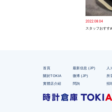
2022.08.04
スタッフおすすめ
首頁
最新信息 (JP)
人才
關於TOKIA
微博 (JP)
所需
實體店介紹
問詢
招聘