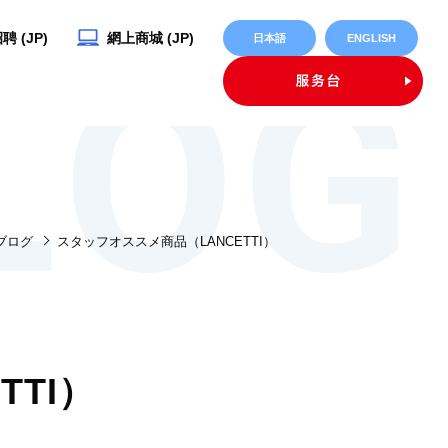
 (JP)
網上商城 (JP)
日本語
ENGLISH
ブログ
スタッフオススメ商品（LANCETTI）
TI）