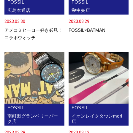
FOSSIL
FOSSIL
広島本通店
栄中央店
2023.03.30
2023.03.29
アメコミヒーロー好き必見！
FOSSIL×BATMAN
コラボウオッチ
FOSSIL
FOSSIL
南町田グランベリーパー
イオンレイクタウンmori
ク店
店
2023.03.28
2023.03.13