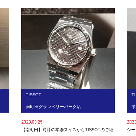
TISSOT
T
南町田グランベリーパーク店
栄
2023.03.25
2023
【南町田】時計の本場スイスからTISSOTのご紹
シー