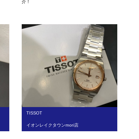
介！
TISSOT
イオンレイクタウンmori店