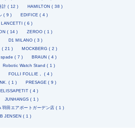
 ( 12 )
HAMILTON ( 38 )
( 9 )
EDIFICE ( 4 )
LANCETTI ( 6 )
N ( 14 )
ZEROO ( 1 )
D1 MILANO ( 3 )
 ( 21 )
MOCKBERG ( 2 )
 spade ( 7 )
BRAUN ( 4 )
Robotic Watch Stand ( 1 )
FOLLI FOLLIE， ( 4 )
K. ( 1 )
PRESAGE ( 9 )
ELISSAPETIT ( 4 )
JUNHANGS ( 1 )
A 羽田エアポートガーデン店 ( 1 )
B JENSEN ( 1 )