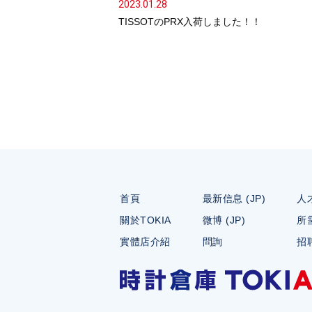
2023.01.28
TISSOTのPRX入荷しました！！
首頁
最新信息 (JP)
人才
關於TOKIA
微博 (JP)
所需
實體店介紹
問詢
招聘