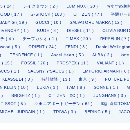
 ( 24 )
レイクタウン ( 2 )
LUMINOX ( 20 )
おすすめ腕時計
OD ( 17 )
G-SHOCK ( 183 )
CITIZEN ( 47 )
半額セール 
BABY-G ( 39 )
GUCCI ( 10 )
SALVATORE MARRA ( 12 )
IVENCHY ( 1 )
KUOE ( 8 )
DIESEL ( 14 )
OLIVIA BURTO
( 4 )
チープカシオ ( 1 )
TIMEX ( 20 )
ZEPPELIN ( 7 )
wood ( 5 )
ORIENT ( 24 )
FENDI ( 3 )
Daniel Wellington
)
TENDENCE ( 1 )
Angel Heart ( 5 )
ALBA ( 2 )
kate
( 15 )
FOSSIL ( 26 )
PROSPEX ( 11 )
VALIANT ( 1 )
CCS ( 1 )
SACSNY Y'SACCS ( 1 )
EMPORIO ARMANI ( 6 )
KLASSE14 ( 3 )
時計雑談 ( 13 )
東京 ( 9 )
FUTURE FUN
N KLEIN ( 10 )
LUKIA ( 3 )
I AM ( 8 )
SONNE ( 1 )
M
 )
BRIGHTZ ( 1 )
CITIZEN XC ( 1 )
JUNGHANS ( 3 )
TISSOT ( 5 )
羽田エアポートガーデン ( 62 )
時計倉庫TOKI
MICHEL JURDAIN ( 1 )
TRIWA ( 3 )
BERING ( 5 )
JACO