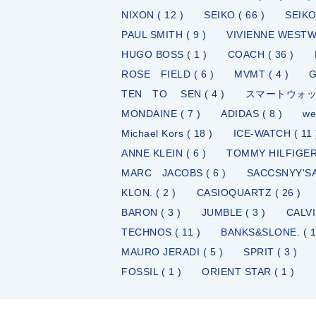
NIXON ( 12 )
SEIKO ( 66 )
SEIKO5
PAUL SMITH ( 9 )
VIVIENNE WESTWO
HUGO BOSS ( 1 )
COACH ( 36 )
ROSE FIELD ( 6 )
MVMT ( 4 )
G
TEN TO SEN ( 4 )
スマートウォッチ 
MONDAINE ( 7 )
ADIDAS ( 8 )
we
Michael Kors ( 18 )
ICE-WATCH ( 11 
ANNE KLEIN ( 6 )
TOMMY HILFIGER 
MARC JACOBS ( 6 )
SACCSNYY'SA
KLON. ( 2 )
CASIOQUARTZ ( 26 )
BARON ( 3 )
JUMBLE ( 3 )
CALVI
TECHNOS ( 11 )
BANKS&SLONE. ( 1
MAURO JERADI ( 5 )
SPRIT ( 3 )
FOSSIL ( 1 )
ORIENT STAR ( 1 )