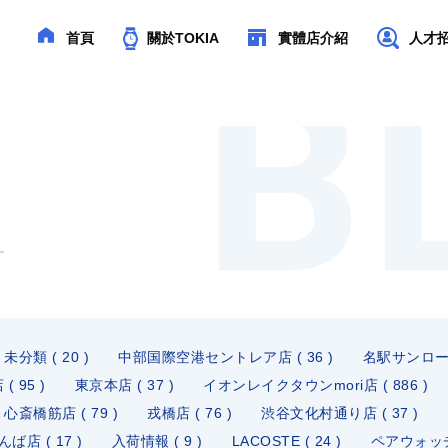
首頁
關於TOKIA
實體店介紹
人才招聘
未分類 ( 20 )
中部国際空港セントレア店 ( 36 )
名駅サンロード店
( 95 )
東京本店 ( 37 )
イオンレイクタウンmori店 ( 886 )
心斎橋筋店 ( 79 )
戎橋店 ( 76 )
渋谷文化村通り店 ( 37 )
んば店 ( 17 )
入荷情報 ( 9 )
LACOSTE ( 24 )
ペアウォッチ 